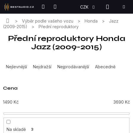
Přejít
NÁKUPN
CZK
na
KOŠÍK
obsah
Domů
Výběr podle vašeho vozu
Honda
Jazz
(2009-2015)
Přední reproduktory
Přední reproduktory Honda
Jazz (2009-2015)
Ř
a
Nejlevnější
Nejdražší
Nejprodávanější
Abecedně
z
e
n
Cena
í
p
1490
Kč
3690
Kč
r
o
d
u
Na skladě
3
k