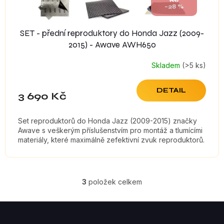
Kč
–28 %
SET - přední reproduktory do Honda Jazz (2009-
2015) - Awave AWH650
Skladem
(>5 ks)
DETAIL
3 690 Kč
Set reproduktorů do Honda Jazz (2009-2015) značky
Awave s veškerým příslušenstvím pro montáž a tlumícími
materiály, které maximálně zefektivní zvuk reproduktorů.
3
položek celkem
O
V
Z
á