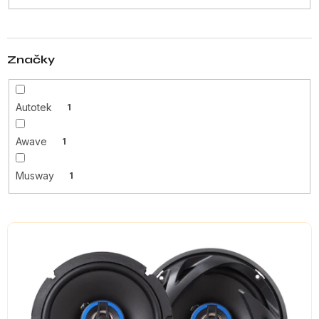
t
ů
Značky
Autotek
1
Awave
1
Musway
1
V
ý
p
i
s
p