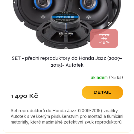
r
o
d
u
k
t
1 770
Kč
ů
–15 %
SET - přední reproduktory do Honda Jazz (2009-
2015)- Autotek
Skladem
(>5 ks)
DETAIL
1 490 Kč
Set reproduktorů do Honda Jazz (2009-2015) značky
Autotek s veškerým příslušenstvím pro montáž a tlumícími
materiály, které maximálně zefektivní zvuk reproduktorů.