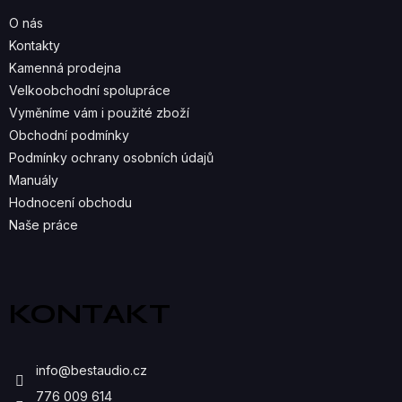
A
O nás
C
Kontakty
Kamenná prodejna
Í
Velkoobchodní spolupráce
P
Vyměníme vám i použité zboží
R
Obchodní podmínky
Podmínky ochrany osobních údajů
V
Manuály
K
Hodnocení obchodu
Naše práce
Y
V
Ý
KONTAKT
P
I
info
@
bestaudio.cz
S
776 009 614