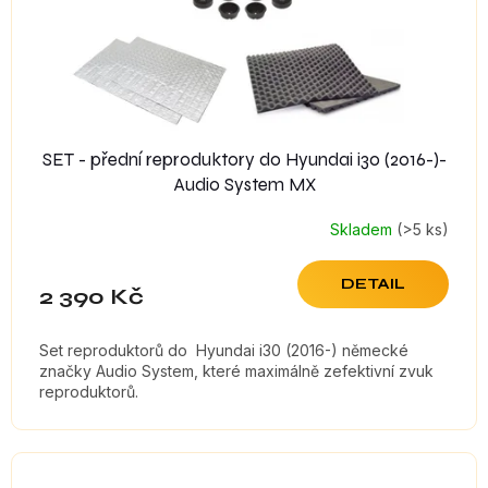
d
u
k
t
ů
SET - přední reproduktory do Hyundai i30 (2016-)-
Audio System MX
Skladem
(>5 ks)
DETAIL
2 390 Kč
Set reproduktorů do Hyundai i30 (2016-) německé
značky Audio System, které maximálně zefektivní zvuk
reproduktorů.