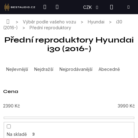
Přejít
NÁKUPN
CZK
na
KOŠÍK
obsah
Domů
Výběr podle vašeho vozu
Hyundai
i30
(2016-)
Přední reproduktory
Přední reproduktory Hyundai
i30 (2016-)
Ř
a
Nejlevnější
Nejdražší
Nejprodávanější
Abecedně
z
e
n
Cena
í
p
2390
Kč
3990
Kč
r
o
d
u
Na skladě
3
k