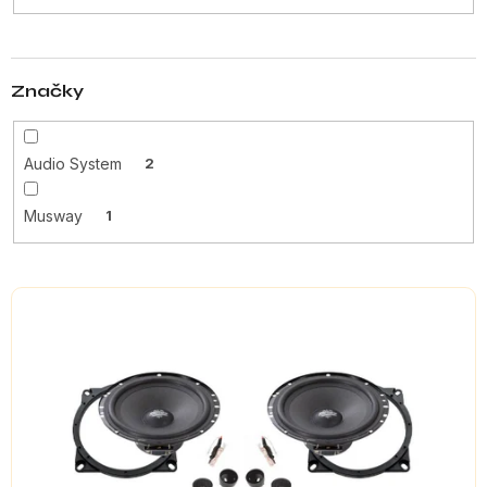
t
ů
Značky
Audio System
2
Musway
1
V
ý
p
i
s
p
r
o