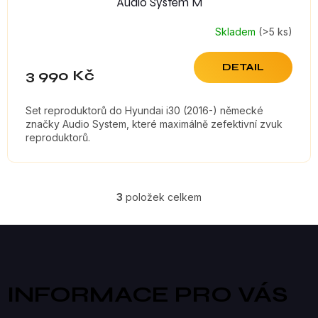
Audio System M
Skladem
(>5 ks)
DETAIL
3 990 Kč
Set reproduktorů do Hyundai i30 (2016-) německé
značky Audio System, které maximálně zefektivní zvuk
reproduktorů.
3
položek celkem
O
V
Z
á
L
p
a
Á
INFORMACE PRO VÁS
t
D
í