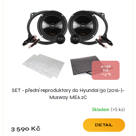
4 135
Kč
–13 %
SET - přední reproduktory do Hyundai i30 (2016-)-
Musway ME6.2C
Skladem
(>5 ks)
DETAIL
3 590 Kč