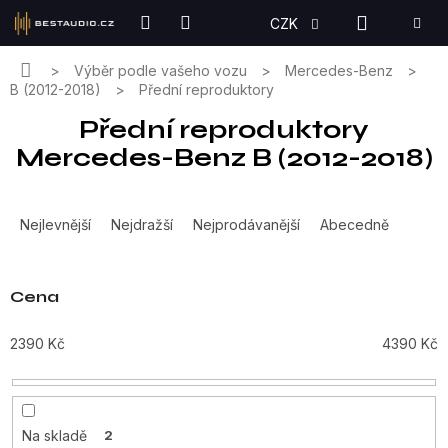
Přejít
NÁKUPN
CZK
na
KOŠÍK
obsah
Domů
Výběr podle vašeho vozu
Mercedes-Benz
B (2012-2018)
Přední reproduktory
Přední reproduktory
Mercedes-Benz B (2012-2018)
Ř
a
Nejlevnější
Nejdražší
Nejprodávanější
Abecedně
z
e
n
Cena
í
p
2390
Kč
4390
Kč
r
o
d
u
Na skladě
2
k