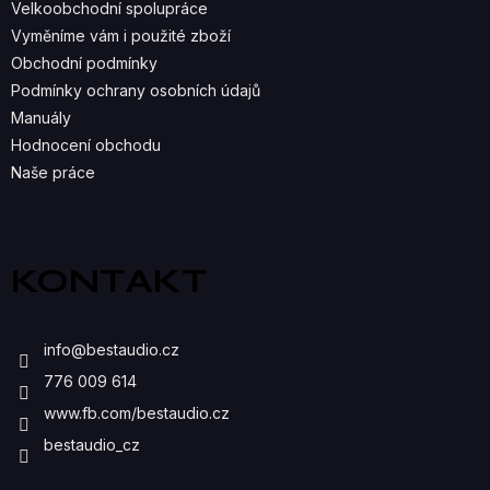
Velkoobchodní spolupráce
P
Vyměníme vám i použité zboží
R
Obchodní podmínky
Podmínky ochrany osobních údajů
V
Manuály
K
Hodnocení obchodu
Naše práce
Y
V
Ý
KONTAKT
P
I
info
@
bestaudio.cz
S
776 009 614
U
www.fb.com/bestaudio.cz
bestaudio_cz