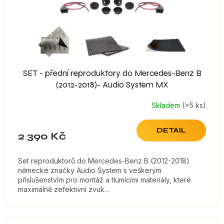
d
u
k
t
ů
SET - přední reproduktory do Mercedes-Benz B
(2012-2018)- Audio System MX
Skladem
(>5 ks)
DETAIL
2 390 Kč
Set reproduktorů do Mercedes-Benz B (2012-2018)
německé značky Audio System s veškerým
příslušenstvím pro montáž a tlumícími materiály, které
maximálně zefektivní zvuk...