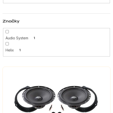
t
ů
Značky
Audio System
1
Helix
1
V
ý
p
i
s
p
r
o