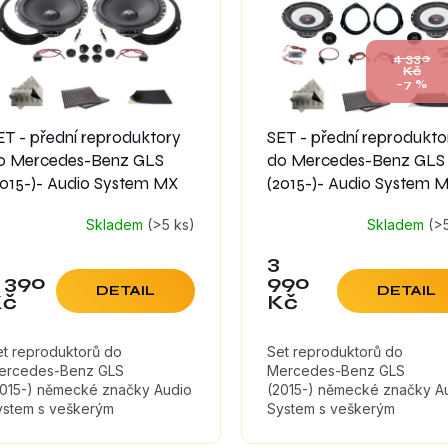
4 330
Kč
–7 %
ET - přední reproduktory
SET - přední reprodukto
o Mercedes-Benz GLS
do Mercedes-Benz GLS
2015-)- Audio System MX
(2015-)- Audio System 
Skladem
(>5 ks)
Skladem
(>
3
 390
990
DETAIL
DETAIL
Kč
Kč
et reproduktorů do
Set reproduktorů do
ercedes-Benz GLS
Mercedes-Benz GLS
2015-) německé značky Audio
(2015-) německé značky A
ystem s veškerým
System s veškerým
íslušenstvím pro montáž a
příslušenstvím pro montáž 
umícími materiály, které
tlumícími materiály, které