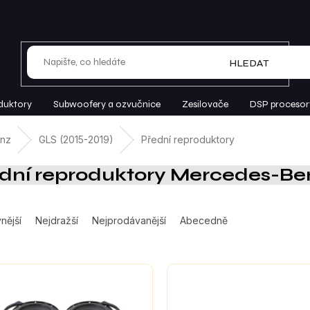
HLEDAT
duktory
Subwoofery a ozvučnice
Zesilovače
DSP procesor
nz
GLS (2015-2019)
Přední reproduktory
dní reproduktory Mercedes-Ben
nější
Nejdražší
Nejprodávanější
Abecedně