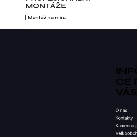
MONTÁŽE
ma
Montáž na míru
Z
á
p
a
t
í
IN
CE
VÁ
O nás
Kontakty
Kamenná 
Velkoobch