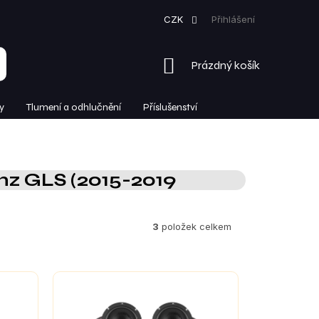
CZK
Přihlášení
NÁKUPNÍ
Prázdný košík
KOŠÍK
y
Tlumení a odhlučnění
Příslušenství
z GLS (2015-2019
3
položek celkem