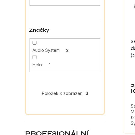
a
s
o
n
p
d
e
r
u
l
o
k
Značky
d
t
u
ů
S
k
d
Audio System
2
t
(
ů
Helix
1
2
Položek k zobrazení:
3
S
M
(
S
př
PROFESIONÁLNÍ
tl