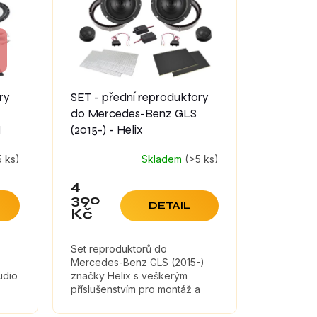
ry
SET - přední reproduktory
do Mercedes-Benz GLS
M
(2015-) - Helix
5 ks)
Skladem
(>5 ks)
4
390
DETAIL
Kč
Set reproduktorů do
Mercedes-Benz GLS (2015-)
udio
značky Helix s veškerým
příslušenstvím pro montáž a
a
tlumícími materiály, které
maximálně zefektivní zvuk