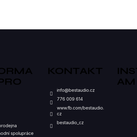
ximálně zefektivní zvuk...
maximálně zefektivní zvuk..
O
V
L
Á
D
A
FORMA
KONTAKT
IN
C
 PRO
AM
Í
S
info
@
bestaudio.cz
P
776 009 614
R
www.fb.com/bestaudio.
cz
V
bestaudio_cz
prodejna
K
odní spolupráce