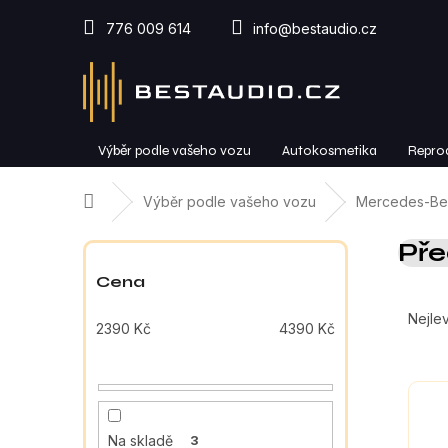
Přejít
na
776 009 614
info@bestaudio.cz
obsah
Výběr podle vašeho vozu
Autokosmetika
Repro
Domů
Výběr podle vašeho vozu
Mercedes-Be
P
Pře
o
s
Cena
Ř
t
a
r
Nejlev
2390
Kč
4390
Kč
z
a
e
n
V
n
n
ý
í
í
p
p
p
Na skladě
3
i
r