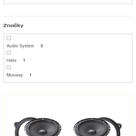
t
ů
Značky
Audio System
2
Helix
1
Musway
1
V
ý
p
i
s
p