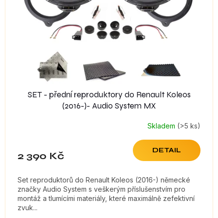
r
o
d
u
k
t
ů
SET - přední reproduktory do Renault Koleos
(2016-)- Audio System MX
Skladem
(>5 ks)
DETAIL
2 390 Kč
Set reproduktorů do Renault Koleos (2016-) německé
značky Audio System s veškerým příslušenstvím pro
montáž a tlumícími materiály, které maximálně zefektivní
zvuk...