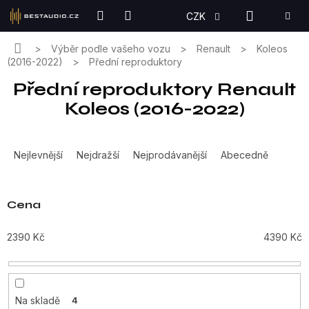
Přejít
NÁKUPN
CZK
na
KOŠÍK
obsah
Domů
Výběr podle vašeho vozu
Renault
Koleos
(2016-2022)
Přední reproduktory
Přední reproduktory Renault
Koleos (2016-2022)
Ř
a
Nejlevnější
Nejdražší
Nejprodávanější
Abecedně
z
e
n
Cena
í
p
2390
Kč
4390
Kč
r
o
d
u
Na skladě
4
k