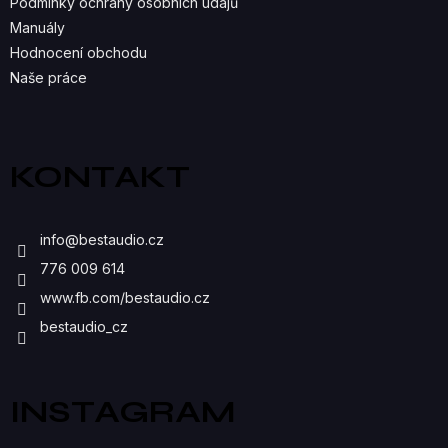
Podmínky ochrany osobních údajů
V
Manuály
K
Hodnocení obchodu
Naše práce
Y
V
Ý
KONTAKT
P
I
info
@
bestaudio.cz
S
776 009 614
U
www.fb.com/bestaudio.cz
bestaudio_cz
INSTAGRAM