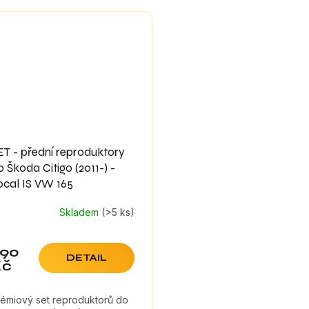
produktorů.
ET - přední reproduktory
o Škoda Citigo (2011-) -
ocal IS VW 165
Skladem
(>5 ks)
90
DETAIL
Kč
rémiový set reproduktorů do