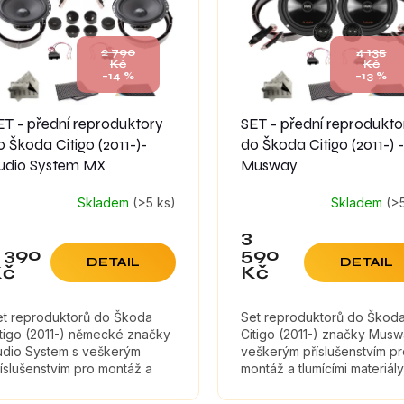
2 790
4 135
Kč
Kč
–14 %
–13 %
ET - přední reproduktory
SET - přední reprodukto
o Škoda Citigo (2011-)-
do Škoda Citigo (2011-) -
udio System MX
Musway
Skladem
(>5 ks)
Skladem
(>
3
 390
590
DETAIL
DETAIL
Kč
Kč
et reproduktorů do Škoda
Set reproduktorů do Škod
tigo (2011-) německé značky
Citigo (2011-) značky Musw
udio System s veškerým
veškerým příslušenstvím p
íslušenstvím pro montáž a
montáž a tlumícími materiály
umícími materiály, které
které maximálně zefektivní
ximálně zefektivní zvuk
zvuk reproduktorů.