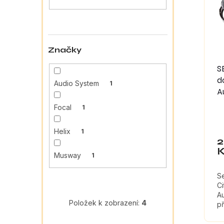
a
s
o
n
p
d
e
r
u
l
o
k
Značky
d
t
u
ů
S
k
d
Audio System
1
t
A
ů
Focal
1
Helix
1
2
Musway
1
S
Ci
A
Položek k zobrazení:
4
př
tl
ma