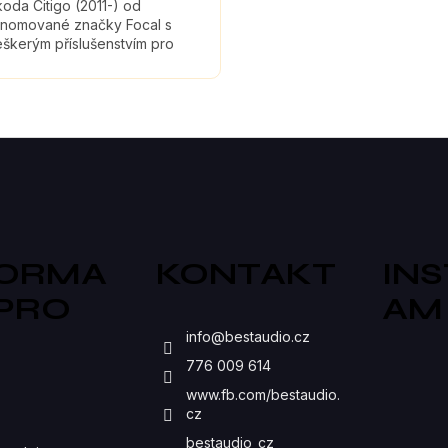
oda Citigo (2011-) od
enomované značky Focal s
škerým příslušenstvím pro
ntáž a tlumícími materiály,
eré maximálně zefektivní
uk...
O
V
L
Á
D
FORMA
KONTAKT
IN
A
 PRO
AM
C
S
info
@
bestaudio.cz
Í
776 009 614
P
www.fb.com/bestaudio.
cz
R
bestaudio_cz