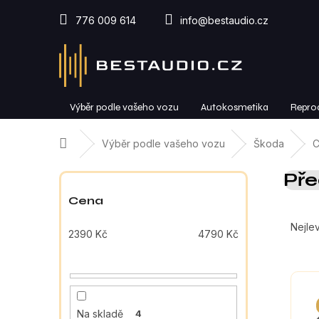
Přejít
na
776 009 614
info@bestaudio.cz
obsah
Výběr podle vašeho vozu
Autokosmetika
Repro
Domů
Výběr podle vašeho vozu
Škoda
C
P
Pře
o
s
Cena
Ř
t
a
r
Nejlev
2390
Kč
4790
Kč
z
a
e
n
V
n
n
ý
í
í
p
p
p
Na skladě
4
i
r