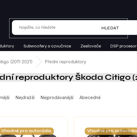
HLEDAT
duktory
Subwoofery a ozvučnice
Zesilovače
DSP procesor
itigo (2011-2021)
Přední reproduktory
dní reproduktory Škoda Citigo (2
nější
Nejdražší
Nejprodávanější
Abecedně
Vhodné pro autorádio
Vhodné pro autorádi