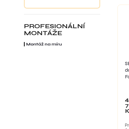
re
PROFESIONÁLNÍ
MONTÁŽE
Montáž na míru
S
d
F
4
7
P