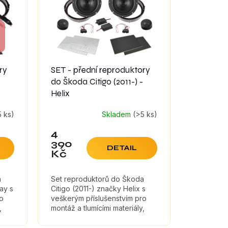
ry
SET - přední reproduktory
do Škoda Citigo (2011-) -
Helix
5 ks)
Skladem
(>5 ks)
4
390
DETAIL
Kč
a
Set reproduktorů do Škoda
ay s
Citigo (2011-) značky Helix s
ro
veškerým příslušenstvím pro
,
montáž a tlumícími materiály,
které maximálně zefektivní
zvuk reproduktorů.