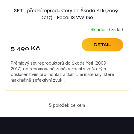
SET - přední reproduktory do Škoda Yeti (2009-
2017) - Focal IS VW 180
Skladem
(>5 ks)
DETAIL
5 490 Kč
Prémiový set reproduktorů do Škoda Yeti (2009-
2017) od renomované značky Focal s veškerým
příslušenstvím pro montáž a tlumícími materiály, které
maximálně zefektivní zvuk...
5
položek celkem
O
V
Z
á
L
p