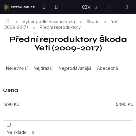
Přejít
NÁKUPN
CZK
na
KOŠÍK
obsah
Domů
Výběr podle vašeho vozu
Škoda
Yeti
(2009-2017)
Přední reproduktory
Přední reproduktory Škoda
Yeti (2009-2017)
Ř
a
Nejlevnější
Nejdražší
Nejprodávanější
Abecedně
z
e
n
Cena
í
p
1990
Kč
5490
Kč
r
o
d
u
Na skladě
5
k