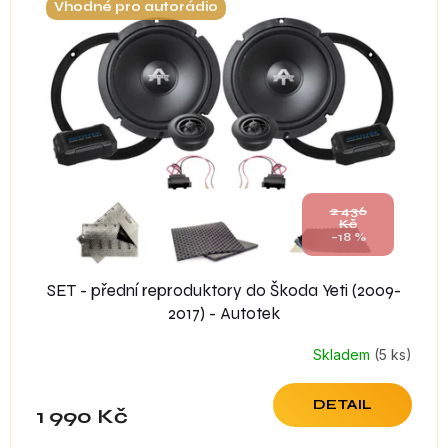
Vhodné pro autorádio
p
i
s
p
r
o
d
u
k
t
2 436
Kč
ů
–18 %
SET - přední reproduktory do Škoda Yeti (2009-
2017) - Autotek
Skladem
(5 ks)
DETAIL
1 990 Kč