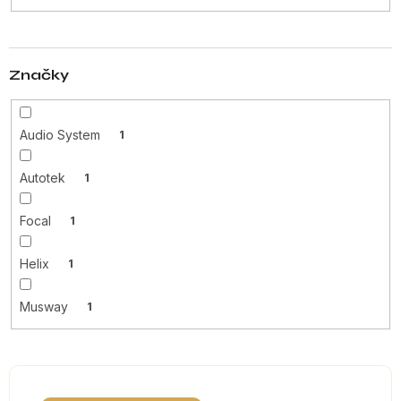
t
ů
Značky
Audio System
1
Autotek
1
Focal
1
Helix
1
Musway
1
V
ý