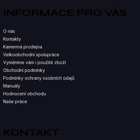
a
Á
INFORMACE PRO VÁS
t
D
í
A
O nás
C
Kontakty
Kamenná prodejna
Í
Velkoobchodní spolupráce
P
Vyměníme vám i použité zboží
R
Obchodní podmínky
Podmínky ochrany osobních údajů
V
Manuály
K
Hodnocení obchodu
Naše práce
Y
V
Ý
KONTAKT
P