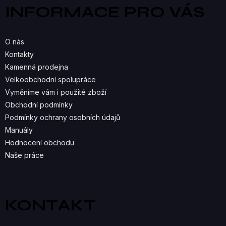
a
Á
INFORMACE PRO VÁS
t
D
í
A
O nás
C
Kontakty
Kamenná prodejna
Í
Velkoobchodní spolupráce
P
Vyměníme vám i použité zboží
R
Obchodní podmínky
Podmínky ochrany osobních údajů
V
Manuály
K
Hodnocení obchodu
Naše práce
Y
V
Ý
KONTAKT
P