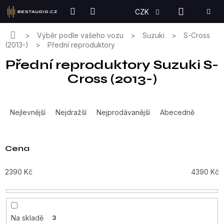
Přejít
NÁKUPN
CZK
na
KOŠÍK
obsah
Domů
Výběr podle vašeho vozu
Suzuki
S-Cross
(2013-)
Přední reproduktory
Přední reproduktory Suzuki S-
Cross (2013-)
Ř
a
Nejlevnější
Nejdražší
Nejprodávanější
Abecedně
z
e
n
Cena
í
p
2390
Kč
4390
Kč
r
o
d
u
Na skladě
3
k