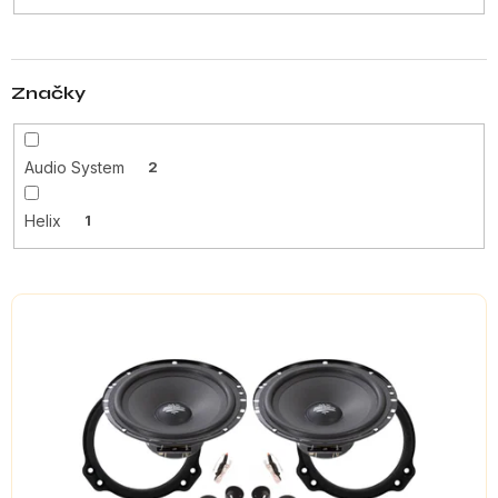
t
ů
Značky
Audio System
2
Helix
1
V
ý
p
i
s
p
r
o