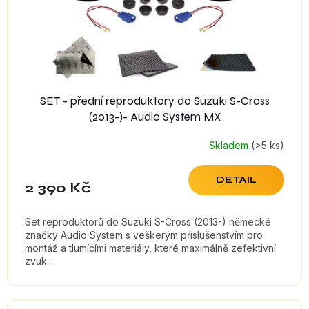
d
u
k
t
ů
SET - přední reproduktory do Suzuki S-Cross
(2013-)- Audio System MX
Skladem
(>5 ks)
DETAIL
2 390 Kč
Set reproduktorů do Suzuki S-Cross (2013-) německé
značky Audio System s veškerým příslušenstvím pro
montáž a tlumícími materiály, které maximálně zefektivní
zvuk...