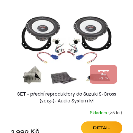
4 330
Kč
–7 %
SET - přední reproduktory do Suzuki S-Cross
(2013-)- Audio System M
Skladem
(>5 ks)
DETAIL
3 990 Kč