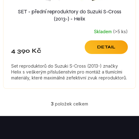
SET - přední reproduktory do Suzuki S-Cross
(2013-) - Helix
Skladem
(>5 ks)
DETAIL
4 390 Kč
Set reproduktorů do Suzuki S-Cross (2013-) značky
Helix s veškerým příslušenstvím pro montáž a tlumícími
materiály, které maximálně zefektivní zvuk reproduktorů.
3
položek celkem
O
V
Z
á
L
p