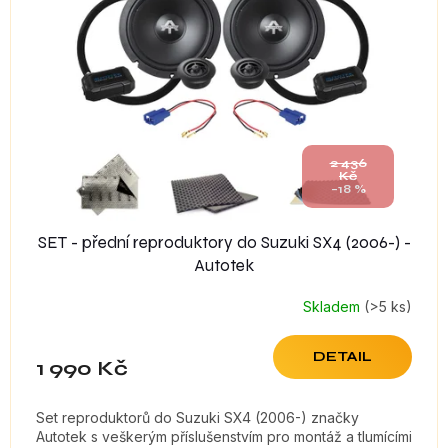
s
p
r
o
d
u
k
t
2 436
Kč
ů
–18 %
SET - přední reproduktory do Suzuki SX4 (2006-) -
Autotek
Skladem
(>5 ks)
DETAIL
1 990 Kč
Set reproduktorů do Suzuki SX4 (2006-) značky
Autotek s veškerým příslušenstvím pro montáž a tlumícími