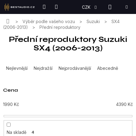
Přejít
NÁKUPN
CZK
na
KOŠÍK
obsah
Domů
Výběr podle vašeho vozu
Suzuki
SX4
(2006-2013)
Přední reproduktory
Přední reproduktory Suzuki
SX4 (2006-2013)
Ř
a
Nejlevnější
Nejdražší
Nejprodávanější
Abecedně
z
e
n
Cena
í
p
1990
Kč
4390
Kč
r
o
d
u
Na skladě
4
k