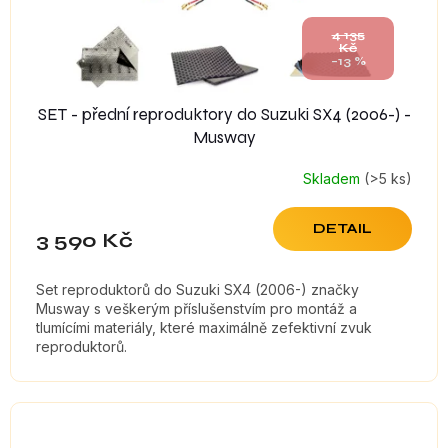
4 135
Kč
–13 %
SET - přední reproduktory do Suzuki SX4 (2006-) -
Musway
Skladem
(>5 ks)
DETAIL
3 590 Kč
Set reproduktorů do Suzuki SX4 (2006-) značky
Musway s veškerým příslušenstvím pro montáž a
tlumícími materiály, které maximálně zefektivní zvuk
reproduktorů.