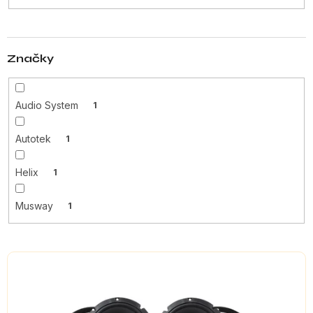
t
ů
Značky
Audio System
1
Autotek
1
Helix
1
Musway
1
V
ý
p
i