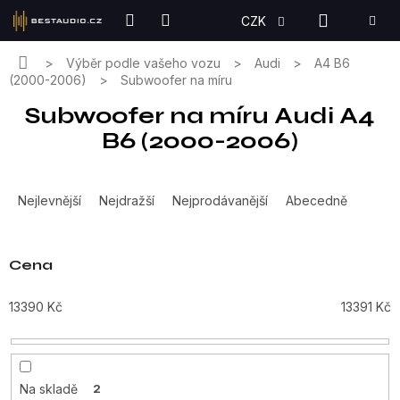
Přejít
NÁKUPN
CZK
na
KOŠÍK
obsah
Domů
Výběr podle vašeho vozu
Audi
A4 B6
(2000-2006)
Subwoofer na míru
Subwoofer na míru Audi A4
B6 (2000-2006)
Ř
a
Nejlevnější
Nejdražší
Nejprodávanější
Abecedně
z
e
n
Cena
í
p
13390
Kč
13391
Kč
r
o
d
u
Na skladě
2
k