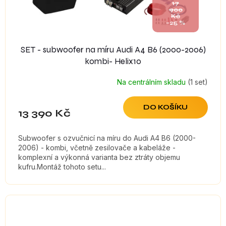
17
t
900
Kč
ů
–25 %
SET - subwoofer na míru Audi A4 B6 (2000-2006)
kombi- Helix10
Na centrálním skladu
(1 set)
DO KOŠÍKU
13 390 Kč
Subwoofer s ozvučnicí na míru do Audi A4 B6 (2000-
2006) - kombi, včetně zesilovače a kabeláže -
komplexní a výkonná varianta bez ztráty objemu
kufru.Montáž tohoto setu...