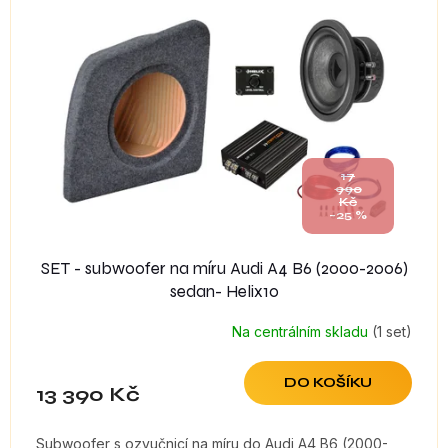
17
990
Kč
–25 %
SET - subwoofer na míru Audi A4 B6 (2000-2006)
sedan- Helix10
Na centrálním skladu
(1 set)
DO KOŠÍKU
13 390 Kč
Subwoofer s ozvučnicí na míru do Audi A4 B6 (2000-