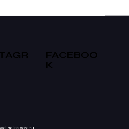
STAGR
FACEBOO
K
vat na Instagramu