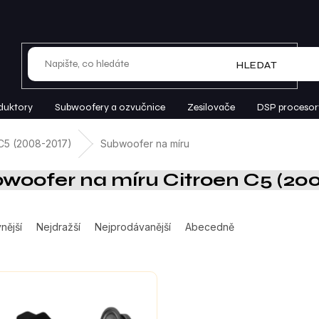
HLEDAT
duktory
Subwoofery a ozvučnice
Zesilovače
DSP procesor
C5 (2008-2017)
Subwoofer na míru
woofer na míru Citroen C5 (20
nější
Nejdražší
Nejprodávanější
Abecedně