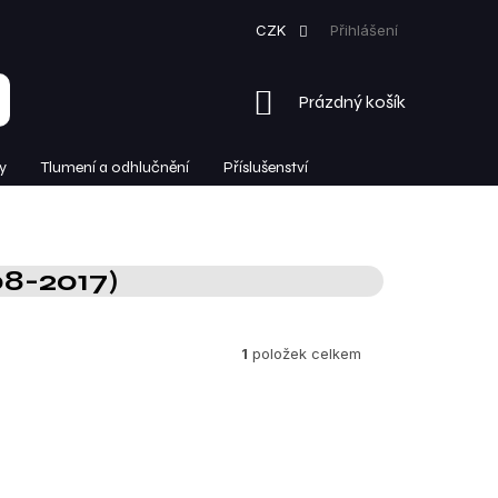
CZK
Přihlášení
NÁKUPNÍ
Prázdný košík
KOŠÍK
y
Tlumení a odhlučnění
Příslušenství
08-2017)
1
položek celkem