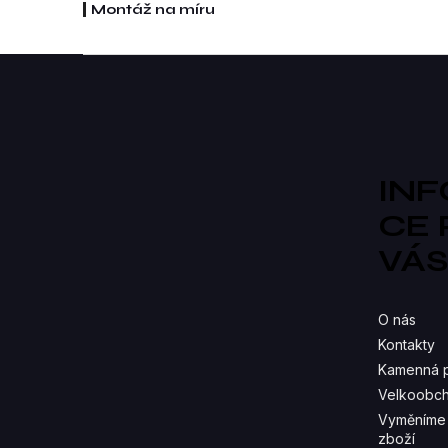
Montáž na míru
Z
á
p
a
t
í
IN
CE
VÁ
O nás
Kontakty
Kamenná 
Velkoobch
Vyměníme 
zboží