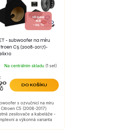
18 500
Kč
–25 %
ET - subwoofer na míru
itroen C5 (2008-2017)-
elix10
Na centrálním skladu
(1 set)
3
90
DO KOŠÍKU
č
bwoofer s ozvučnicí na míru
 Citroen C5 (2008-2017)
etně zesilovače a kabeláže -
mplexní a výkonná varianta
z ztráty objemu kufru.Montáž
hoto setu vyžaduje odborné...