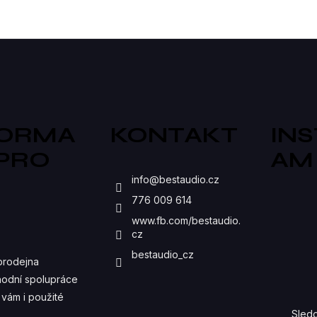
O
V
L
Á
D
FORMA
KONTAKT
IN
A
 PRO
AM
C
S
info
@
bestaudio.cz
Í
776 009 614
P
www.fb.com/bestaudio.
cz
R
bestaudio_cz
prodejna
V
odní spolupráce
K
vám i použité
Sledo