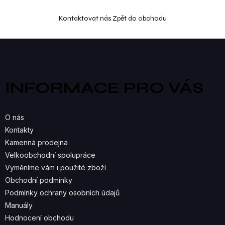
Kontaktovat nás
Zpět do obchodu
Z
á
p
a
INFORMACE PRO VÁS
t
í
O nás
Kontakty
Kamenná prodejna
Velkoobchodní spolupráce
Vyměníme vám i použité zboží
Obchodní podmínky
Podmínky ochrany osobních údajů
Manuály
Hodnocení obchodu