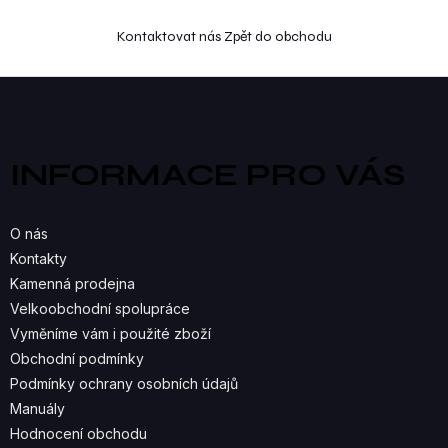
Kontaktovat nás
Zpět do obchodu
Z
á
p
a
INFORMACE PRO VÁS
t
í
O nás
Kontakty
Kamenná prodejna
Velkoobchodní spolupráce
Vyměníme vám i použité zboží
Obchodní podmínky
Podmínky ochrany osobních údajů
Manuály
Hodnocení obchodu