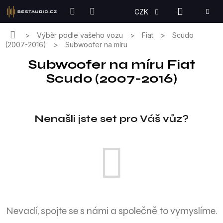
Přejít
NÁKUPN
CZK
na
KOŠÍK
obsah
Domů
Výběr podle vašeho vozu
Fiat
Scudo
(2007-2016)
Subwoofer na míru
Subwoofer na míru Fiat
Scudo (2007-2016)
Nenašli jste set pro Váš vůz?
Nevadí, spojte se s námi a společně to vymyslíme.