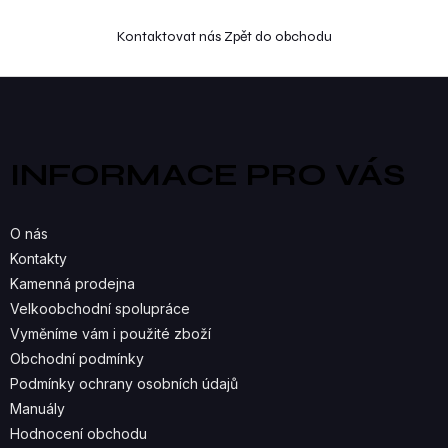
Kontaktovat nás
Zpět do obchodu
Z
á
p
a
INFORMACE PRO VÁS
t
í
O nás
Kontakty
Kamenná prodejna
Velkoobchodní spolupráce
Vyměníme vám i použité zboží
Obchodní podmínky
Podmínky ochrany osobních údajů
Manuály
Hodnocení obchodu