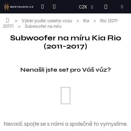
Přejít
NÁKUPN
CZK
na
KOŠÍK
obsah
Domů
Výběr podle vašeho vozu
Kia
Rio (2011-
2017)
Subwoofer na míru
Subwoofer na míru Kia Rio
(2011-2017)
Nenašli jste set pro Váš vůz?
Nevadí, spojte se s námi a společně to vymyslíme.