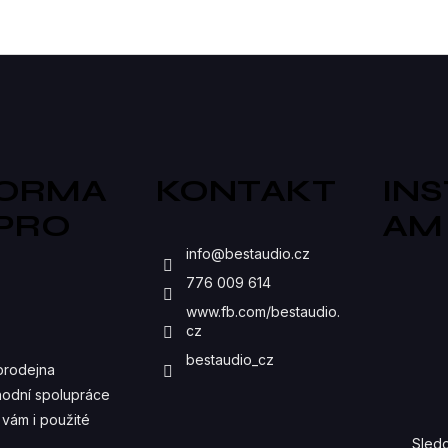
tu vyžaduje odborné...
O
V
L
Á
D
FORMA
KONTAKT
IN
A
 PRO
AM
C
S
info
@
bestaudio.cz
Í
776 009 614
P
www.fb.com/bestaudio.
cz
R
bestaudio_cz
prodejna
V
odní spolupráce
K
vám i použité
Sledo