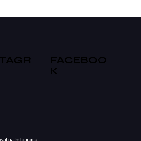
STAGR
FACEBOO
K
vat na Instagramu