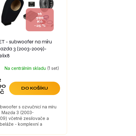
16
390
Kč
–25 %
ET - subwoofer na míru
azda 3 (2003-2009)-
elix8
Na centrálním skladu
(1 set)
2
90
DO KOŠÍKU
č
bwoofer s ozvučnicí na míru
 Mazda 3 (2003-
09) včetně zesilovače a
beláže - komplexní a
konná varianta bez ztráty
jemu kufru.Montáž tohoto