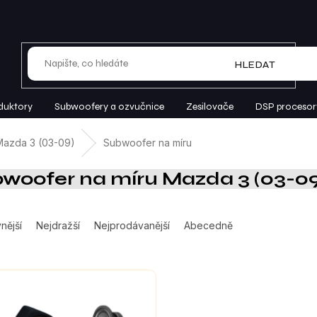
HLEDAT
duktory
Subwoofery a ozvučnice
Zesilovače
DSP procesor
Mazda 3 (03-09)
Subwoofer na míru
woofer na míru Mazda 3 (03-09
nější
Nejdražší
Nejprodávanější
Abecedně