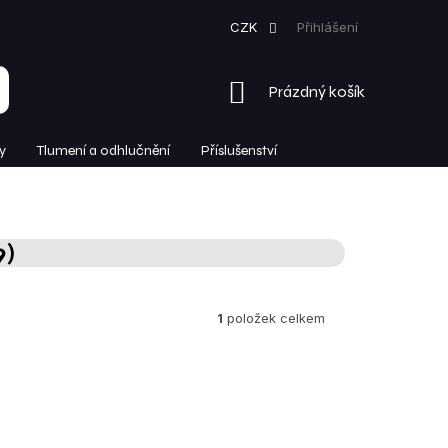
CZK
Přihlášení
NÁKUPNÍ
Prázdný košík
KOŠÍK
y
Tlumení a odhlučnění
Příslušenství
)
1
položek celkem