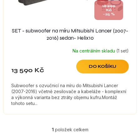
t
18 290
Kč
ů
–25 %
SET - subwoofer na míru Mitsubishi Lancer (2007-
2016) sedan- Helix10
Na centrálním skladu
(1 set)
DO KOŠÍKU
13 590 Kč
Subwoofer s ozvučnicí na míru do Mitsubishi Lancer
(2007-2016) včetně zesilovače a kabeláže - komplexní
a výkonná varianta bez ztráty objemu kufru.Montáž
tohoto setu...
1
položek celkem
O