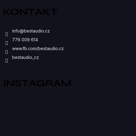
Ý
KONTAKT
P
I
info
@
bestaudio.cz
S
776 009 614
U
www.fb.com/bestaudio.cz
bestaudio_cz
INSTAGRAM