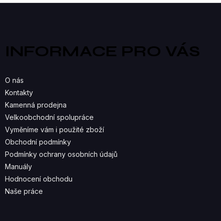
V
Z
á
L
p
a
Á
INFORMACE PRO VÁS
t
D
í
A
O nás
C
Kontakty
Kamenná prodejna
Í
Velkoobchodní spolupráce
P
Vyměníme vám i použité zboží
R
Obchodní podmínky
Podmínky ochrany osobních údajů
V
Manuály
K
Hodnocení obchodu
Naše práce
Y
V