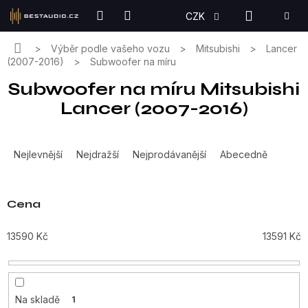
Přejít
NÁKUPN
CZK
na
KOŠÍK
obsah
Domů
Výběr podle vašeho vozu
Mitsubishi
Lancer
(2007-2016)
Subwoofer na míru
Subwoofer na míru Mitsubishi
Lancer (2007-2016)
Ř
a
Nejlevnější
Nejdražší
Nejprodávanější
Abecedně
z
e
n
Cena
í
p
13590
Kč
13591
Kč
r
o
d
u
Na skladě
1
k