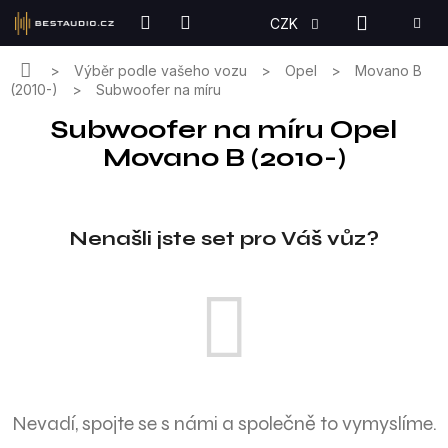
Přejít
NÁKUPN
CZK
na
KOŠÍK
obsah
Domů
Výběr podle vašeho vozu
Opel
Movano B
(2010-)
Subwoofer na míru
Subwoofer na míru Opel
Movano B (2010-)
Nenašli jste set pro Váš vůz?
Nevadí, spojte se s námi a společně to vymyslíme.