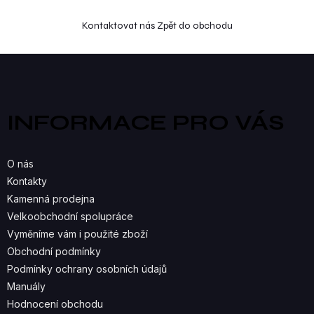
Kontaktovat nás
Zpět do obchodu
Z
á
p
a
INFORMACE PRO VÁS
t
í
O nás
Kontakty
Kamenná prodejna
Velkoobchodní spolupráce
Vyměníme vám i použité zboží
Obchodní podmínky
Podmínky ochrany osobních údajů
Manuály
Hodnocení obchodu