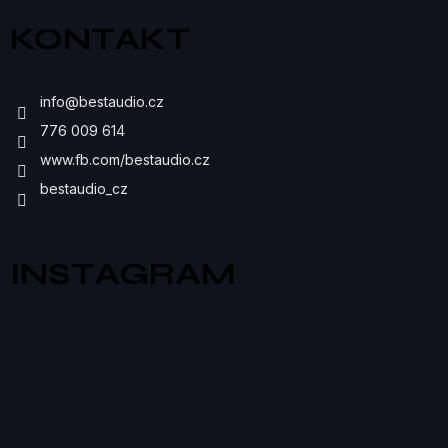
Ý
KONTAKT
P
I
info
@
bestaudio.cz
S
776 009 614
U
www.fb.com/bestaudio.cz
bestaudio_cz
INSTAGRAM