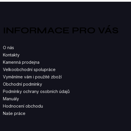
V
Z
á
L
p
a
Á
INFORMACE PRO VÁS
t
D
í
A
O nás
C
Kontakty
Kamenná prodejna
Í
Velkoobchodní spolupráce
P
Vyměníme vám i použité zboží
R
Obchodní podmínky
Podmínky ochrany osobních údajů
V
Manuály
K
Hodnocení obchodu
Naše práce
Y
V