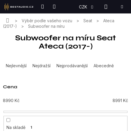
Přejít
NÁKUPN
CZK
na
KOŠÍK
obsah
Domů
Výběr podle vašeho vozu
Seat
Ateca
(2017-)
Subwoofer na míru
Subwoofer na míru Seat
Ateca (2017-)
Ř
a
Nejlevnější
Nejdražší
Nejprodávanější
Abecedně
z
e
n
Cena
í
p
8990
Kč
8991
Kč
r
o
d
u
Na skladě
1
k