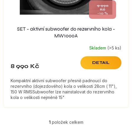
t
9 990
Kč
ů
–10 %
SET - aktivní subwoofer do rezervního kola -
MW1000A
Skladem
(>5 ks)
DETAIL
8 990 Kč
Kompaktní aktivní subwoofer přesně padnoucí do
rezervního (dojezdového) kola o velikosti 28cm ( 11"),
150 W RMSSubwoofer lze nainstalovat do rezervního
kola o velikosti nejméně 15"
1
položek celkem
O