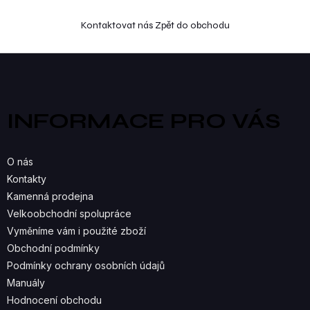
Kontaktovat nás
Zpět do obchodu
Z
á
p
a
INFORMACE PRO VÁS
t
í
O nás
Kontakty
Kamenná prodejna
Velkoobchodní spolupráce
Vyměníme vám i použité zboží
Obchodní podmínky
Podmínky ochrany osobních údajů
Manuály
Hodnocení obchodu