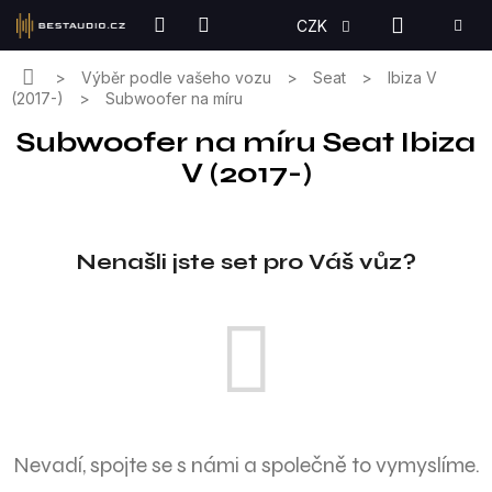
Přejít
NÁKUPN
CZK
na
KOŠÍK
obsah
Domů
Výběr podle vašeho vozu
Seat
Ibiza V
(2017-)
Subwoofer na míru
Subwoofer na míru Seat Ibiza
V (2017-)
Nenašli jste set pro Váš vůz?
Nevadí, spojte se s námi a společně to vymyslíme.