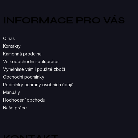
L
p
a
Á
INFORMACE PRO VÁS
t
D
í
A
O nás
C
Kontakty
Kamenná prodejna
Í
Velkoobchodní spolupráce
P
Vyměníme vám i použité zboží
R
Obchodní podmínky
Podmínky ochrany osobních údajů
V
Manuály
K
Hodnocení obchodu
Naše práce
Y
V
Ý