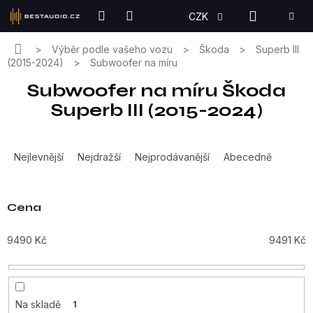
Přejít
NÁKUPN
CZK
na
KOŠÍK
obsah
Domů
Výběr podle vašeho vozu
Škoda
Superb III
(2015-2024)
Subwoofer na míru
Subwoofer na míru Škoda
Superb III (2015-2024)
Ř
a
Nejlevnější
Nejdražší
Nejprodávanější
Abecedně
z
e
n
Cena
í
p
9490
Kč
9491
Kč
r
o
d
u
Na skladě
1
k