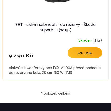
t
ů
SET - aktivní subwoofer do rezervy - Škoda
Superb III (2015-)
Skladem
(1 ks)
DETAIL
9 490 Kč
Aktivní subwooferový box ESX V1100A přesně padnoucí
do rezervního kola. 28 cm, 150 W RMS
1
položek celkem
O
V
Z
á