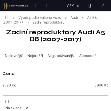
Přejít
NÁKUPN
CZK
na
KOŠÍK
obsah
Domů
Výběr podle vašeho vozu
Audi
A5 B8
(2007-2017)
Zadní reproduktory
Zadní reproduktory Audi A5
B8 (2007-2017)
Ř
a
Nejlevnější
Nejdražší
Nejprodávanější
Abecedně
z
e
n
Cena
í
p
2590
Kč
3990
Kč
r
o
d
u
Na skladě
2
k