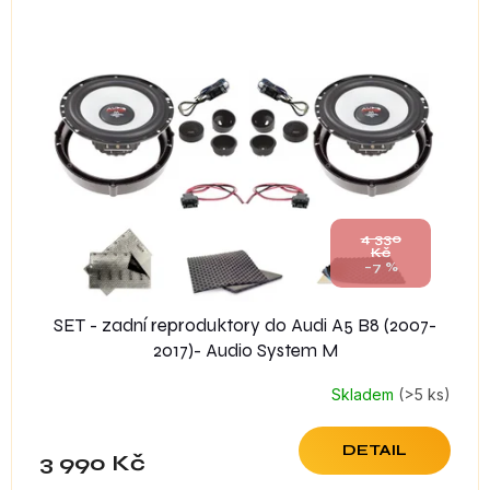
4 330
Kč
–7 %
SET - zadní reproduktory do Audi A5 B8 (2007-
2017)- Audio System M
Skladem
(>5 ks)
DETAIL
3 990 Kč