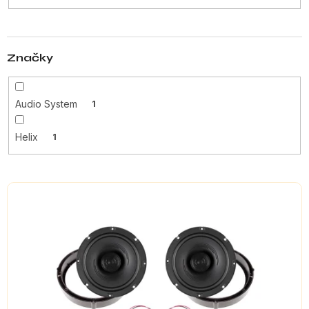
t
ů
Značky
Audio System
1
Helix
1
V
ý
p
i
s
p
r
o