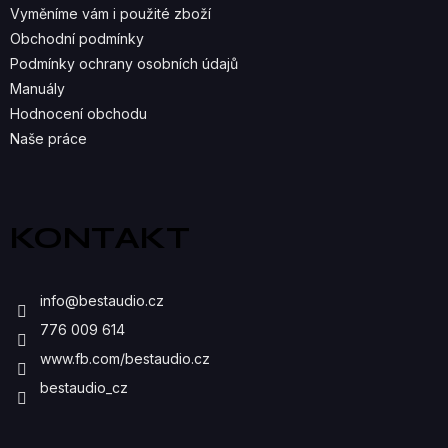
P
Vyměníme vám i použité zboží
R
Obchodní podmínky
Podmínky ochrany osobních údajů
V
Manuály
K
Hodnocení obchodu
Naše práce
Y
V
Ý
KONTAKT
P
I
info
@
bestaudio.cz
S
776 009 614
U
www.fb.com/bestaudio.cz
bestaudio_cz