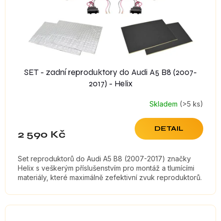
d
u
k
t
ů
SET - zadní reproduktory do Audi A5 B8 (2007-
2017) - Helix
Skladem
(>5 ks)
DETAIL
2 590 Kč
Set reproduktorů do Audi A5 B8 (2007-2017) značky
Helix s veškerým příslušenstvím pro montáž a tlumícími
materiály, které maximálně zefektivní zvuk reproduktorů.