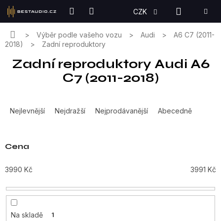
Přejít
NÁKUPN
CZK
na
KOŠÍK
obsah
Domů
Výběr podle vašeho vozu
Audi
A6 C7 (2011-
2018)
Zadní reproduktory
Zadní reproduktory Audi A6
C7 (2011-2018)
Ř
a
Nejlevnější
Nejdražší
Nejprodávanější
Abecedně
z
e
n
Cena
í
p
3990
Kč
3991
Kč
r
o
d
u
Na skladě
1
k