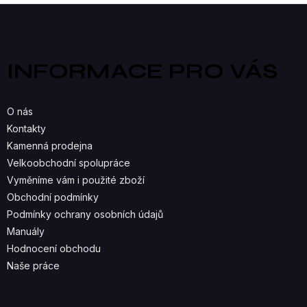
V
Z
á
L
p
a
Á
INFORMACE PRO VÁS
t
D
í
A
O nás
C
Kontakty
Kamenná prodejna
Í
Velkoobchodní spolupráce
P
Vyměníme vám i použité zboží
R
Obchodní podmínky
Podmínky ochrany osobních údajů
V
Manuály
K
Hodnocení obchodu
Naše práce
Y
V