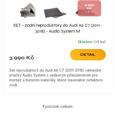
t
4 330
Kč
ů
–7 %
SET - zadní reproduktory do Audi A6 C7 (2011-
2018) - Audio System M
Skladem
(>5 ks)
DETAIL
3 990 Kč
Set reproduktorů do Audi A6 C7 (2011-2018) německé
značky Audio System s veškerým příslušenstvím pro
montáž a tlumícími materiály, které maximálně zefektivní
zvuk...
1
položek celkem
O