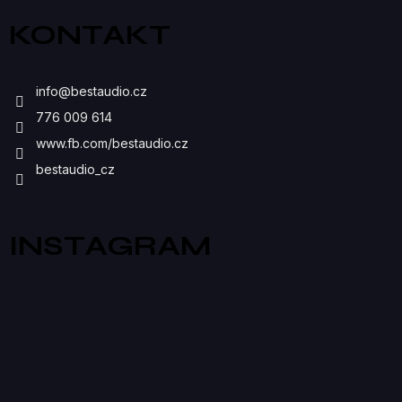
Ý
KONTAKT
P
I
info
@
bestaudio.cz
S
776 009 614
U
www.fb.com/bestaudio.cz
bestaudio_cz
INSTAGRAM