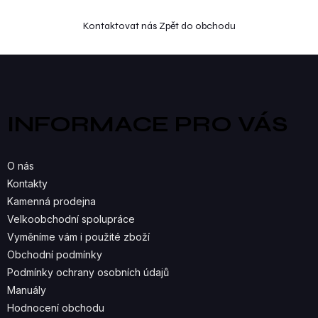
Kontaktovat nás
Zpět do obchodu
Z
á
p
a
INFORMACE PRO VÁS
t
í
O nás
Kontakty
Kamenná prodejna
Velkoobchodní spolupráce
Vyměníme vám i použité zboží
Obchodní podmínky
Podmínky ochrany osobních údajů
Manuály
Hodnocení obchodu