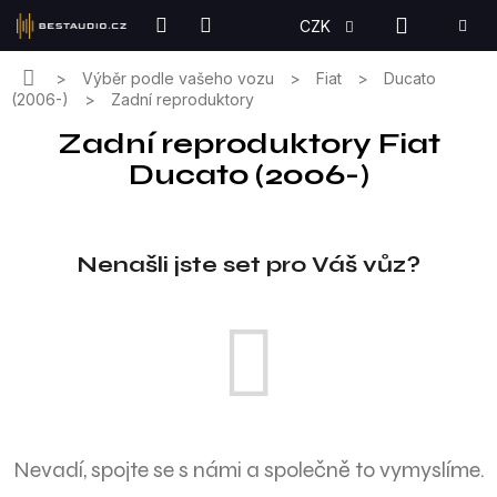
Přejít
NÁKUPN
CZK
na
KOŠÍK
obsah
Domů
Výběr podle vašeho vozu
Fiat
Ducato
(2006-)
Zadní reproduktory
Zadní reproduktory Fiat
Ducato (2006-)
Nenašli jste set pro Váš vůz?
Nevadí, spojte se s námi a společně to vymyslíme.