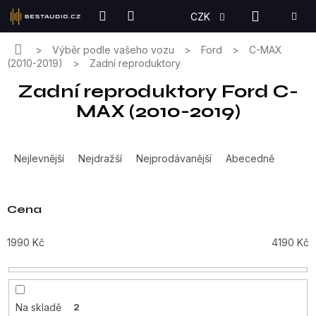
Přejít
NÁKUPN
CZK
na
KOŠÍK
obsah
Domů
Výběr podle vašeho vozu
Ford
C-MAX
(2010-2019)
Zadní reproduktory
Zadní reproduktory Ford C-
MAX (2010-2019)
Ř
a
Nejlevnější
Nejdražší
Nejprodávanější
Abecedně
z
e
n
Cena
í
p
1990
Kč
4190
Kč
r
o
d
u
Na skladě
2
k