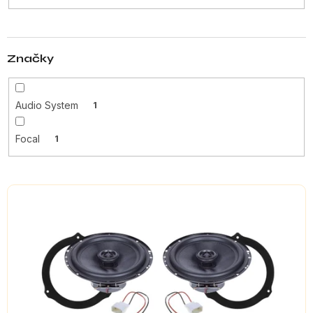
t
ů
Značky
Audio System
1
Focal
1
V
ý
p
i
s
p
r
o