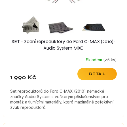
d
u
k
t
ů
SET - zadní reproduktory do Ford C-MAX (2010)-
Audio System MXC
Skladem
(>5 ks)
DETAIL
1 990 Kč
Set reproduktorů do Ford C-MAX (2010) německé
značky Audio System s veškerým příslušenstvím pro
montáž a tlumícími materiály, které maximálně zefektivní
zvuk reproduktorů.