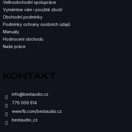
Velkoobchodní spolupráce
P
Vyměníme vám i použité zboží
R
Obchodní podmínky
Podmínky ochrany osobních údajů
V
Manuály
K
Hodnocení obchodu
Naše práce
Y
V
Ý
KONTAKT
P
I
info
@
bestaudio.cz
S
776 009 614
U
www.fb.com/bestaudio.cz
bestaudio_cz