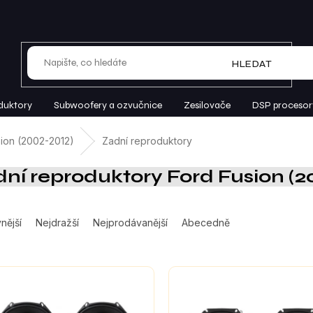
HLEDAT
duktory
Subwoofery a ozvučnice
Zesilovače
DSP procesor
ion (2002-2012)
Zadní reproduktory
ní reproduktory Ford Fusion (2
nější
Nejdražší
Nejprodávanější
Abecedně