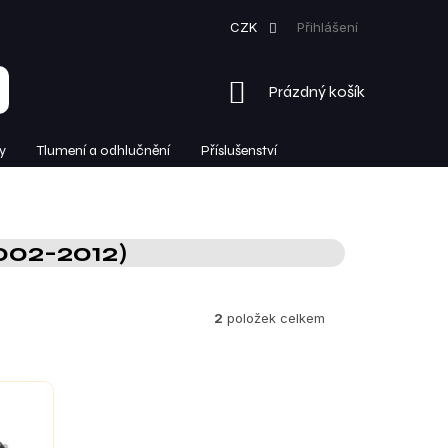
CZK
Přihlášení
NÁKUPNÍ
Prázdný košík
KOŠÍK
y
Tlumení a odhlučnění
Příslušenství
002-2012)
2
položek celkem