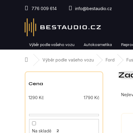
Přejít
na
776 009 614
info@bestaudio.cz
obsah
Výběr podle vašeho vozu
Autokosmetika
Repro
Domů
Výběr podle vašeho vozu
Ford
Fus
P
Zad
o
s
Cena
Ř
t
a
r
Nejlev
1290
Kč
1790
Kč
z
a
e
n
V
n
n
ý
í
í
p
p
p
Na skladě
2
i
r