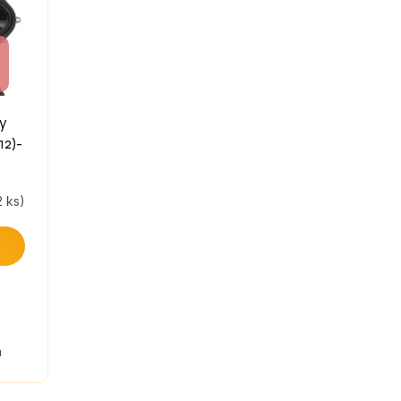
ry
12)-
2 ks)
a