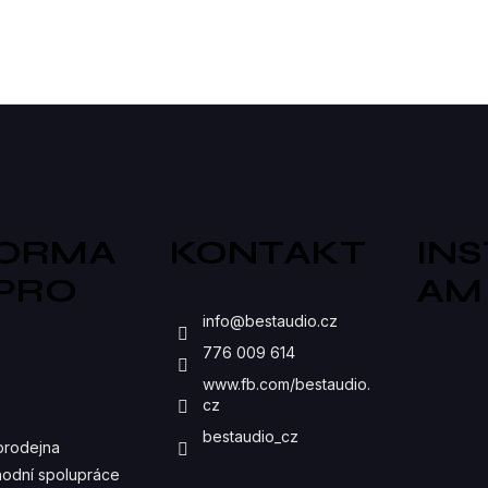
produktorů. Koaxiální...
reproduktorů. Koaxiální...
O
V
L
Á
D
A
FORMA
KONTAKT
IN
C
 PRO
AM
Í
S
P
info
@
bestaudio.cz
776 009 614
R
www.fb.com/bestaudio.
V
cz
K
bestaudio_cz
prodejna
Y
odní spolupráce