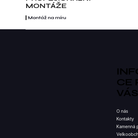
re
MONTÁŽE
Montáž na míru
Z
á
p
a
t
í
IN
CE
VÁ
O nás
Kontakty
Kamenná 
Velkoobch