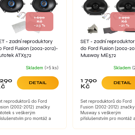
1 690
2 290
Kč
Kč
–23 %
–21 %
ET - zadní reproduktory
SET - zadní reprodukto
o Ford Fusion (2002-2012)-
do Ford Fusion (2002-20
utotek ATX572
Musway ME572
Skladem
(>5 ks)
Skladem
(
 290
1 790
DETAIL
DETAIL
Kč
Kč
et reproduktorů do Ford
Set reproduktorů do Ford
usion (2002-2012) značky
Fusion (2002-2012) značky
utotek s veškerým
Musway s veškerým
íslušenstvím pro montáž a
příslušenstvím pro montáž 
umícími materiály, které
tlumícími materiály, které
ximálně zefektivní zvuk
maximálně zefektivní zvuk