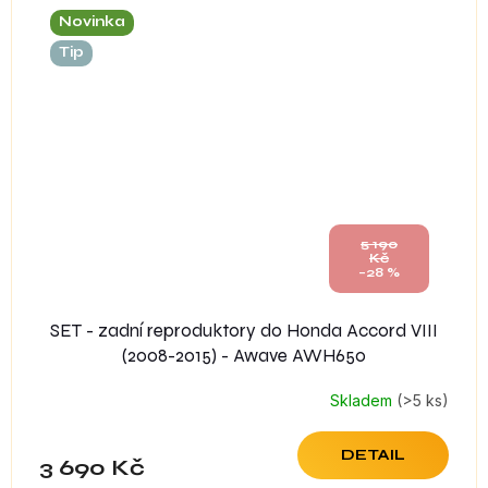
Novinka
Tip
5 190
Kč
–28 %
SET - zadní reproduktory do Honda Accord VIII
(2008-2015) - Awave AWH650
Skladem
(>5 ks)
DETAIL
3 690 Kč