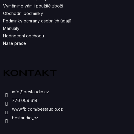
P
Vyměníme vám i použité zboží
R
Obchodní podmínky
Podmínky ochrany osobních údajů
V
Manuály
K
Hodnocení obchodu
Naše práce
Y
V
Ý
KONTAKT
P
I
info
@
bestaudio.cz
S
776 009 614
U
www.fb.com/bestaudio.cz
bestaudio_cz