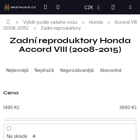
Přejít
NÁKUPN
CZK
na
KOŠÍK
obsah
Domů
Výběr podle vašeho vozu
Honda
Accord VIII
(2008-2015)
Zadní reproduktory
Zadní reproduktory Honda
Accord VIII (2008-2015)
Ř
a
Nejlevnější
Nejdražší
Nejprodávanější
Abecedně
z
e
n
Cena
í
p
1490
Kč
3690
Kč
r
o
d
u
Na skladě
4
k