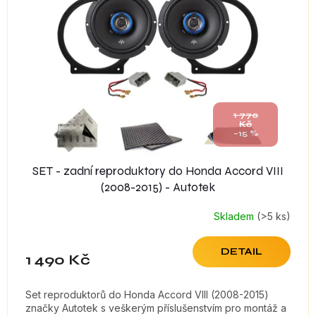
s
p
r
o
d
u
k
t
1 770
Kč
ů
–15 %
SET - zadní reproduktory do Honda Accord VIII
(2008-2015) - Autotek
Skladem
(>5 ks)
DETAIL
1 490 Kč
Set reproduktorů do Honda Accord VIII (2008-2015)
značky Autotek s veškerým příslušenstvím pro montáž a