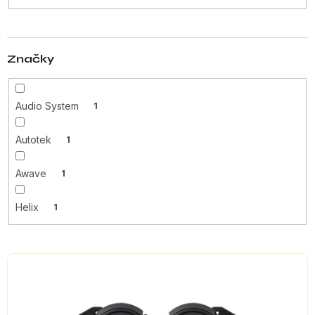
t
ů
Značky
Audio System
1
Autotek
1
Awave
1
Helix
1
V
ý
p
i