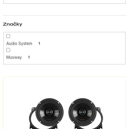
t
ů
Značky
Audio System
1
Musway
1
V
ý
p
i
s
p
r
o