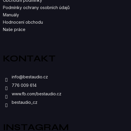
R
Obchodní podmínky
Podmínky ochrany osobních údajů
V
Manuály
K
Hodnocení obchodu
Naše práce
Y
V
Ý
KONTAKT
P
I
info
@
bestaudio.cz
S
776 009 614
U
www.fb.com/bestaudio.cz
bestaudio_cz
INSTAGRAM