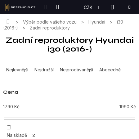
Přejít
NÁKUPN
CZK
na
KOŠÍK
obsah
Domů
Výběr podle vašeho vozu
Hyundai
i30
(2016-)
Zadní reproduktory
Zadní reproduktory Hyundai
i30 (2016-)
Ř
a
Nejlevnější
Nejdražší
Nejprodávanější
Abecedně
z
e
n
Cena
í
p
1790
Kč
1990
Kč
r
o
d
u
Na skladě
2
k