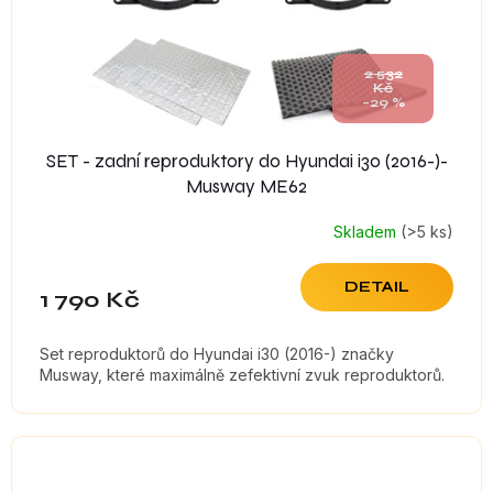
d
u
k
t
2 532
Kč
ů
–29 %
SET - zadní reproduktory do Hyundai i30 (2016-)-
Musway ME62
Skladem
(>5 ks)
DETAIL
1 790 Kč
Set reproduktorů do Hyundai i30 (2016-) značky
Musway, které maximálně zefektivní zvuk reproduktorů.