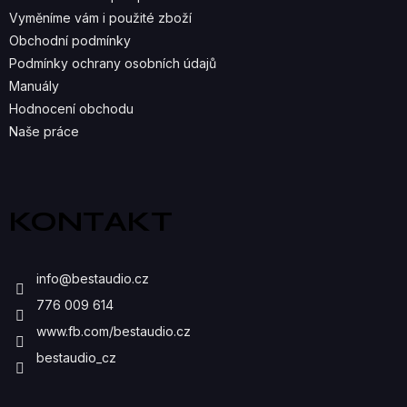
P
Vyměníme vám i použité zboží
R
Obchodní podmínky
Podmínky ochrany osobních údajů
V
Manuály
K
Hodnocení obchodu
Naše práce
Y
V
Ý
KONTAKT
P
I
info
@
bestaudio.cz
S
776 009 614
U
www.fb.com/bestaudio.cz
bestaudio_cz