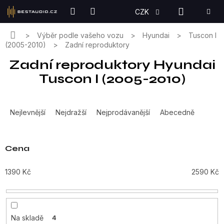
Přejít
NÁKUPN
CZK
na
KOŠÍK
obsah
Domů
Výběr podle vašeho vozu
Hyundai
Tuscon I
(2005-2010)
Zadní reproduktory
Zadní reproduktory Hyundai
Tuscon I (2005-2010)
Ř
a
Nejlevnější
Nejdražší
Nejprodávanější
Abecedně
z
e
n
Cena
í
p
1390
Kč
2590
Kč
r
o
d
u
Na skladě
4
k