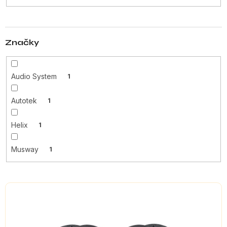
t
ů
Značky
Audio System
1
Autotek
1
Helix
1
Musway
1
V
ý
p
i