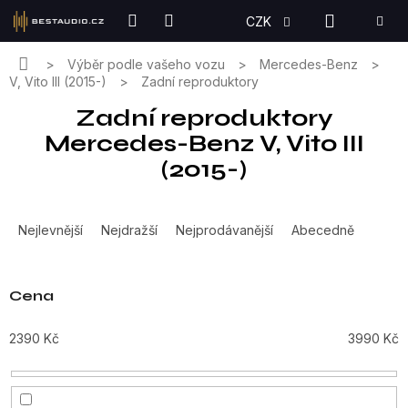
Přejít
NÁKUPN
CZK
na
KOŠÍK
obsah
Domů
Výběr podle vašeho vozu
Mercedes-Benz
V, Vito III (2015-)
Zadní reproduktory
Zadní reproduktory
Mercedes-Benz V, Vito III
(2015-)
Ř
a
Nejlevnější
Nejdražší
Nejprodávanější
Abecedně
z
e
n
Cena
í
p
2390
Kč
3990
Kč
r
o
d
u