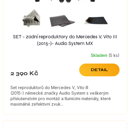
u
k
t
ů
SET - zadní reproduktory do Mercedes V, Vito III
(2015-)- Audio System MX
Skladem
(5 ks)
DETAIL
2 390 Kč
Set reproduktorů do Mercedes V, Vito III
(2015-) německé značky Audio System s veškerým
příslušenstvím pro montáž a tlumícími materiály, které
maximálně zefektivní zvuk...