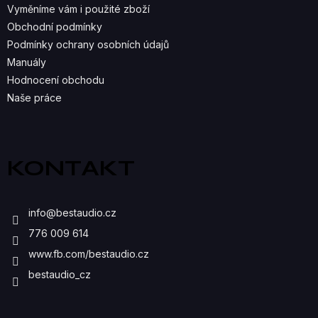
P
Vyměníme vám i použité zboží
R
Obchodní podmínky
Podmínky ochrany osobních údajů
V
Manuály
K
Hodnocení obchodu
Naše práce
Y
V
Ý
KONTAKT
P
I
info
@
bestaudio.cz
S
776 009 614
U
www.fb.com/bestaudio.cz
bestaudio_cz