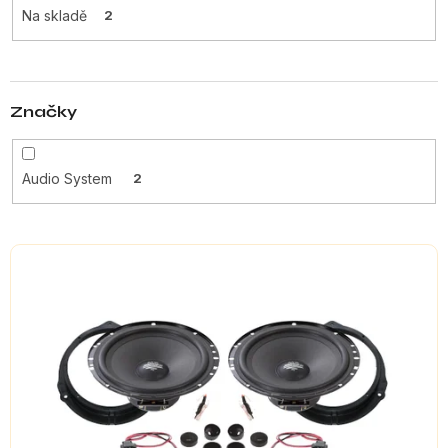
Na skladě
2
k
t
ů
Značky
Audio System
2
V
ý
p
i
s
p
r
o
d