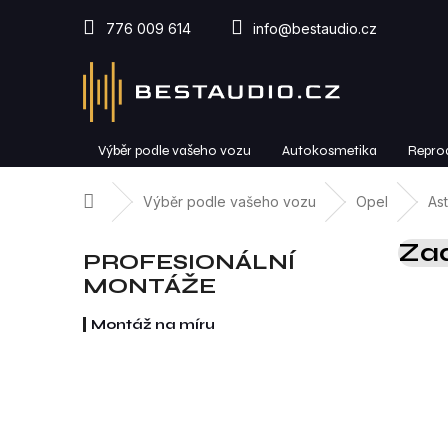
Přejít
na
776 009 614
info@bestaudio.cz
obsah
Výběr podle vašeho vozu
Autokosmetika
Repro
Domů
Výběr podle vašeho vozu
Opel
Ast
P
Zad
o
PROFESIONÁLNÍ
s
MONTÁŽE
t
r
Montáž na míru
a
n
n
í
p