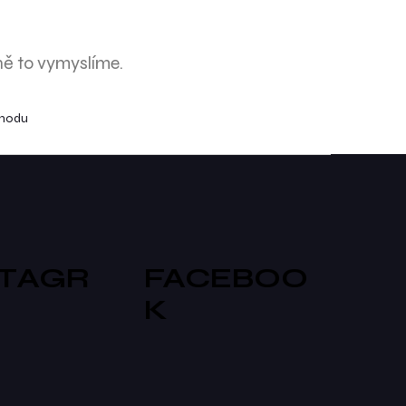
ně to vymyslíme.
chodu
STAGR
FACEBOO
K