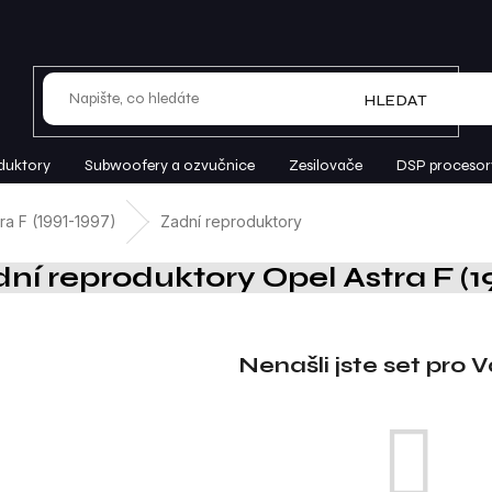
HLEDAT
duktory
Subwoofery a ozvučnice
Zesilovače
DSP procesor
ra F (1991-1997)
Zadní reproduktory
ní reproduktory Opel Astra F (1
Nenašli jste set pro 