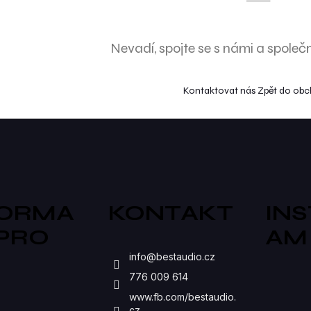
Nevadí, spojte se s námi a společ
Kontaktovat nás
Zpět do ob
FORMA
KONTAKT
IN
 PRO
AM
S
info
@
bestaudio.cz
776 009 614
www.fb.com/bestaudio.
cz