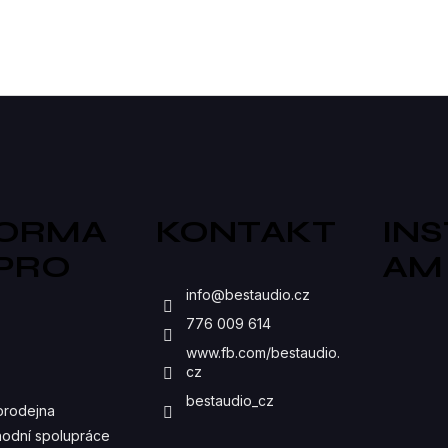
produktorů.
reproduktorů.
O
V
L
Á
D
A
FORMA
KONTAKT
IN
C
 PRO
AM
Í
S
P
info
@
bestaudio.cz
776 009 614
R
www.fb.com/bestaudio.
V
cz
K
bestaudio_cz
prodejna
Y
odní spolupráce