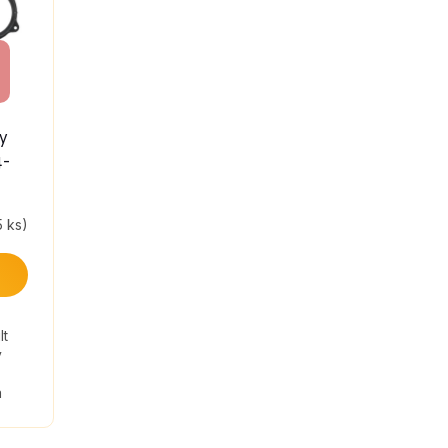
ry
4-
5 ks)
lt
y
a