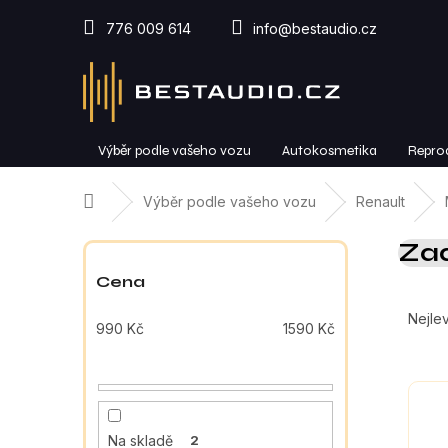
Přejít
na
776 009 614
info@bestaudio.cz
obsah
Výběr podle vašeho vozu
Autokosmetika
Repro
Domů
Výběr podle vašeho vozu
Renault
P
Zad
o
s
Cena
Ř
t
a
r
Nejlev
990
Kč
1590
Kč
z
a
e
n
V
n
n
ý
í
í
p
p
p
Na skladě
2
i
r