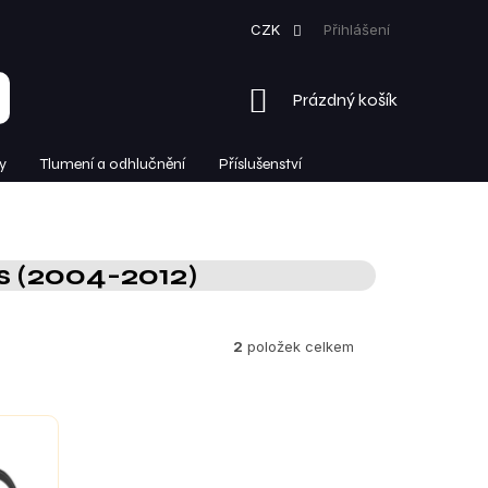
CZK
Přihlášení
NÁKUPNÍ
Prázdný košík
KOŠÍK
y
Tlumení a odhlučnění
Příslušenství
 (2004-2012)
2
položek celkem