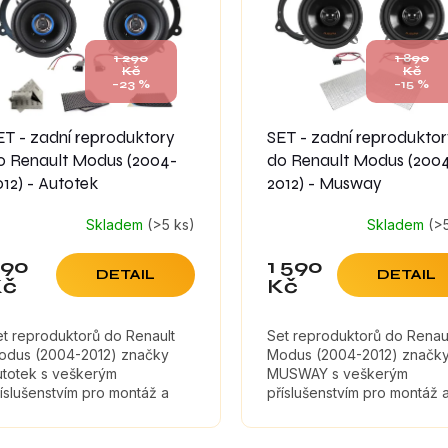
1 290
1 890
Kč
Kč
–23 %
–15 %
ET - zadní reproduktory
SET - zadní reprodukto
o Renault Modus (2004-
do Renault Modus (200
012) - Autotek
2012) - Musway
Skladem
(>5 ks)
Skladem
(>
990
1 590
DETAIL
DETAIL
Kč
Kč
t reproduktorů do Renault
Set reproduktorů do Renau
odus (2004-2012) značky
Modus (2004-2012) značk
utotek s veškerým
MUSWAY s veškerým
íslušenstvím pro montáž a
příslušenstvím pro montáž 
umícími materiály, které
tlumícími materiály, které
ximálně zefektivní zvuk
maximálně zefektivní zvuk