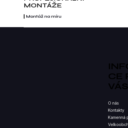
re
MONTÁŽE
Montáž na míru
Z
á
p
a
t
í
IN
CE
VÁ
O nás
Kontakty
Kamenná 
Velkoobch