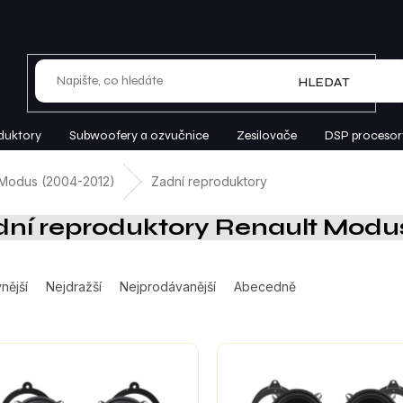
HLEDAT
duktory
Subwoofery a ozvučnice
Zesilovače
DSP procesor
Modus (2004-2012)
Zadní reproduktory
ní reproduktory Renault Modus
nější
Nejdražší
Nejprodávanější
Abecedně