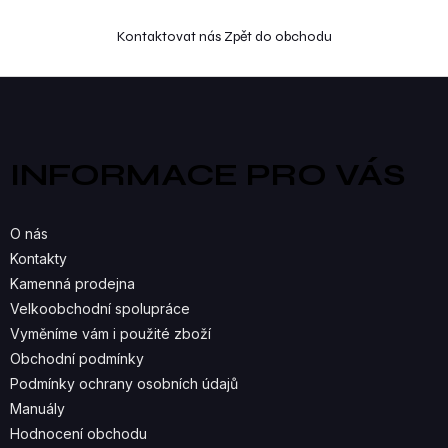
Kontaktovat nás
Zpět do obchodu
Z
á
p
a
INFORMACE PRO VÁS
t
í
O nás
Kontakty
Kamenná prodejna
Velkoobchodní spolupráce
Vyměníme vám i použité zboží
Obchodní podmínky
Podmínky ochrany osobních údajů
Manuály
Hodnocení obchodu