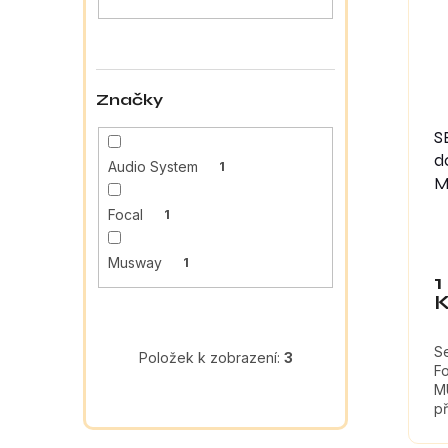
a
s
o
n
p
d
e
r
u
l
o
k
Značky
d
t
u
ů
S
k
d
Audio System
1
t
M
ů
Focal
1
Musway
1
1
S
Položek k zobrazení:
3
Fo
M
př
tl
ma