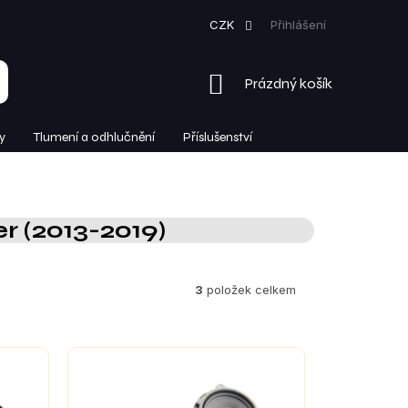
CZK
Přihlášení
NÁKUPNÍ
Prázdný košík
KOŠÍK
y
Tlumení a odhlučnění
Příslušenství
r (2013-2019)
3
položek celkem