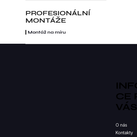
re
PROFESIONÁLNÍ
MONTÁŽE
Montáž na míru
Z
á
p
a
t
í
IN
CE
VÁ
O nás
Kontakty