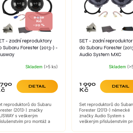
2 532
Kč
–29 %
ET - zadní reproduktory
SET - zadní reprodukto
o Subaru Forester (2013-) -
do Subaru Forester (201
usway
Audio System MXC
Skladem
(>5 ks)
Skladem
(>
 790
1 990
DETAIL
DETAIL
Kč
Kč
et reproduktorů do Subaru
Set reproduktorů do Subar
rester (2013-) značky
Forester (2013-) německé
USWAY s veškerým
značky Audio System s
íslušenstvím pro montáž a
veškerým příslušenstvím p
umícími materiály, které
montáž a tlumícími materiály
ximálně zefektivní zvuk
které maximálně zefektivní