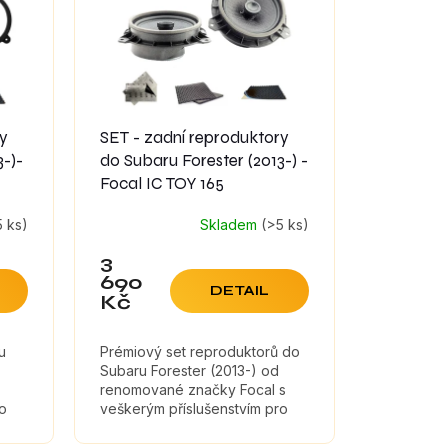
ry
SET - zadní reproduktory
3-)-
do Subaru Forester (2013-) -
Focal IC TOY 165
5 ks)
Skladem
(>5 ks)
3
690
DETAIL
Kč
u
Prémiový set reproduktorů do
Subaru Forester (2013-) od
renomované značky Focal s
ro
veškerým příslušenstvím pro
,
montáž a tlumícími materiály,
které maximálně zefektivní