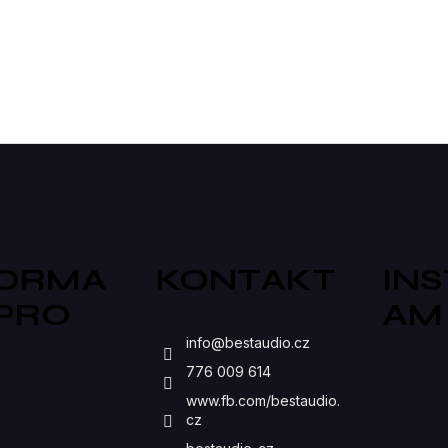
produktorů.
zvuk...
O
V
L
Á
D
A
C
FORMA
KONTAKT
IN
Í
 PRO
AM
P
S
info
@
bestaudio.cz
R
776 009 614
V
www.fb.com/bestaudio.
K
cz