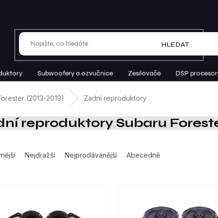
HLEDAT
duktory
Subwoofery a ozvučnice
Zesilovače
DSP procesor
Forester (2013-2019)
Zadní reproduktory
ní reproduktory Subaru Foreste
nější
Nejdražší
Nejprodávanější
Abecedně