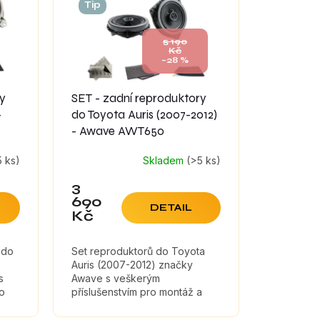
Tip
5 190
Kč
–28 %
ry
SET - zadní reproduktory
-
do Toyota Auris (2007-2012)
- Awave AWT650
5 ks)
Skladem
(>5 ks)
3
690
DETAIL
Kč
 do
Set reproduktorů do Toyota
Auris (2007-2012) značky
s
Awave s veškerým
ro
příslušenstvím pro montáž a
,
tlumícími materiály, které
maximálně zefektivní zvuk