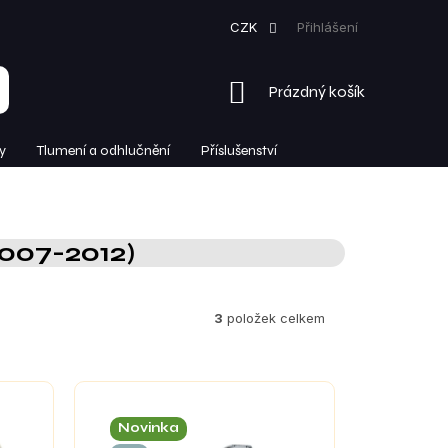
CZK
Přihlášení
NÁKUPNÍ
Prázdný košík
KOŠÍK
y
Tlumení a odhlučnění
Příslušenství
2007-2012)
3
položek celkem
Novinka