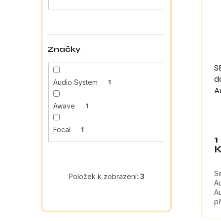
a
s
o
n
p
d
e
r
u
l
o
k
Značky
d
t
u
ů
S
k
d
Audio System
1
t
A
ů
Awave
1
Focal
1
1
S
Položek k zobrazení:
3
A
A
př
tl
ma