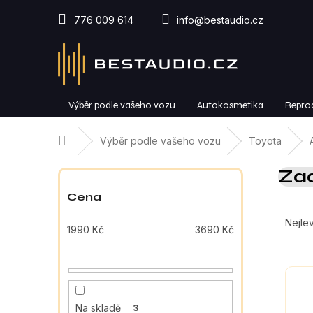
Přejít
na
776 009 614
info@bestaudio.cz
obsah
Výběr podle vašeho vozu
Autokosmetika
Repro
Domů
Výběr podle vašeho vozu
Toyota
P
Zad
o
s
Cena
Ř
t
a
r
Nejlev
1990
Kč
3690
Kč
z
a
e
n
V
n
n
ý
í
í
p
p
p
Na skladě
3
i
r