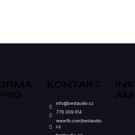
produktorů.
zvuk...
O
V
L
Á
D
A
C
FORMA
KONTAKT
IN
Í
 PRO
AM
P
S
info
@
bestaudio.cz
R
776 009 614
V
www.fb.com/bestaudio.
K
cz