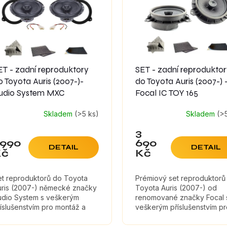
ET - zadní reproduktory
SET - zadní reprodukto
o Toyota Auris (2007-)-
do Toyota Auris (2007-) 
udio System MXC
Focal IC TOY 165
Skladem
(>5 ks)
Skladem
(>
3
 990
690
DETAIL
DETAIL
Kč
Kč
et reproduktorů do Toyota
Prémiový set reproduktorů
uris (2007-) německé značky
Toyota Auris (2007-) od
udio System s veškerým
renomované značky Focal 
íslušenstvím pro montáž a
veškerým příslušenstvím p
umícími materiály, které
montáž a tlumícími materiály
ximálně zefektivní zvuk
které maximálně zefektivní