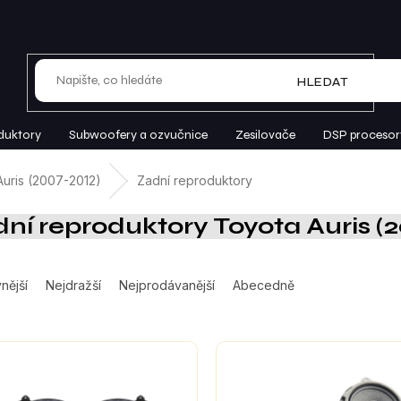
HLEDAT
duktory
Subwoofery a ozvučnice
Zesilovače
DSP procesor
Auris (2007-2012)
Zadní reproduktory
ní reproduktory Toyota Auris (
nější
Nejdražší
Nejprodávanější
Abecedně