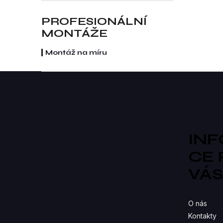
re
PROFESIONÁLNÍ
MONTÁŽE
Montáž na míru
Z
á
p
a
t
í
IN
CE
VÁ
O nás
Kontakty