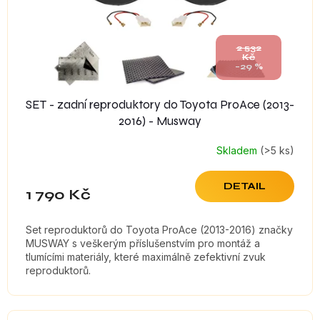
d
u
k
t
2 532
Kč
ů
–29 %
SET - zadní reproduktory do Toyota ProAce (2013-
2016) - Musway
Skladem
(>5 ks)
DETAIL
1 790 Kč
Set reproduktorů do Toyota ProAce (2013-2016) značky
MUSWAY s veškerým příslušenstvím pro montáž a
tlumícími materiály, které maximálně zefektivní zvuk
reproduktorů.