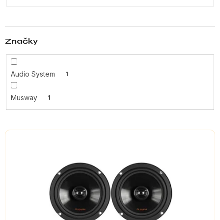
t
ů
Značky
Audio System
1
Musway
1
V
ý
p
i
s
p
r
o