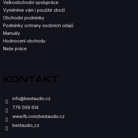
Velkoobchodní spolupráce
P
Vyměníme vám i použité zboží
R
Obchodní podmínky
Podmínky ochrany osobních údajů
V
Manuály
K
Hodnocení obchodu
Naše práce
Y
V
Ý
KONTAKT
P
I
info
@
bestaudio.cz
S
776 009 614
U
www.fb.com/bestaudio.cz
bestaudio_cz