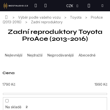
Přejít
NÁKUPN
CZK
na
KOŠÍK
obsah
Domů
Výběr podle vašeho vozu
Toyota
ProAce
(2013-2016)
Zadní reproduktory
Zadní reproduktory Toyota
ProAce (2013-2016)
Ř
a
Nejlevnější
Nejdražší
Nejprodávanější
Abecedně
z
e
n
Cena
í
p
1790
Kč
1990
Kč
r
o
d
u
Na skladě
2
k