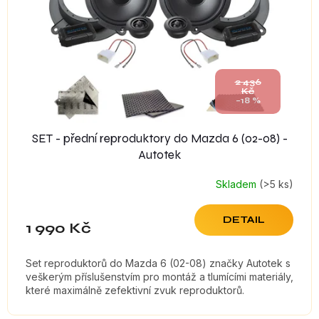
r
o
d
u
k
t
2 436
Kč
ů
–18 %
SET - přední reproduktory do Mazda 6 (02-08) -
Autotek
Skladem
(>5 ks)
DETAIL
1 990 Kč
Set reproduktorů do Mazda 6 (02-08) značky Autotek s
veškerým příslušenstvím pro montáž a tlumícími materiály,
které maximálně zefektivní zvuk reproduktorů.