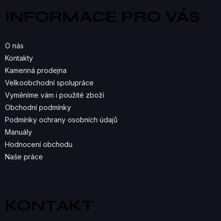
a
Á
INFORMACE PRO VÁS
t
D
í
A
O nás
C
Kontakty
Kamenná prodejna
Í
Velkoobchodní spolupráce
P
Vyměníme vám i použité zboží
R
Obchodní podmínky
Podmínky ochrany osobních údajů
V
Manuály
K
Hodnocení obchodu
Naše práce
Y
V
Ý
KONTAKT
P