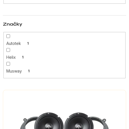
t
ů
Značky
Autotek
1
Helix
1
Musway
1
V
ý
p
i
s
p