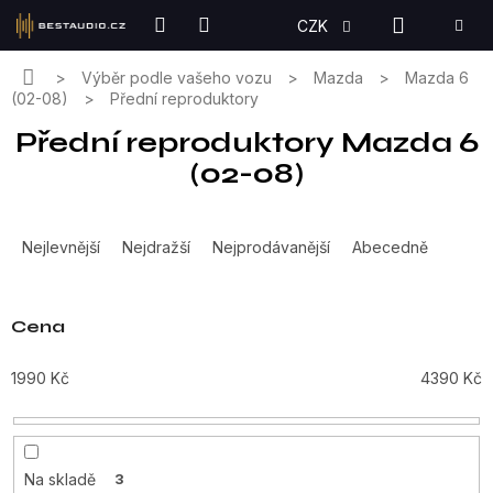
Přejít
NÁKUPN
CZK
na
KOŠÍK
obsah
Domů
Výběr podle vašeho vozu
Mazda
Mazda 6
(02-08)
Přední reproduktory
Přední reproduktory Mazda 6
(02-08)
Ř
a
Nejlevnější
Nejdražší
Nejprodávanější
Abecedně
z
e
n
Cena
í
p
1990
Kč
4390
Kč
r
o
d
u
Na skladě
3
k