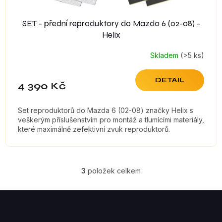
SET - přední reproduktory do Mazda 6 (02-08) -
Helix
Skladem
(>5 ks)
DETAIL
4 390 Kč
Set reproduktorů do Mazda 6 (02-08) značky Helix s
veškerým příslušenstvím pro montáž a tlumícími materiály,
které maximálně zefektivní zvuk reproduktorů.
3
položek celkem
O
V
Z
á
L
p