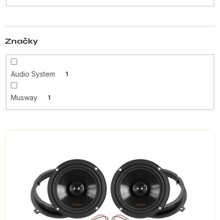
t
ů
Značky
Audio System
1
Musway
1
V
ý
p
i
s
p
r
o