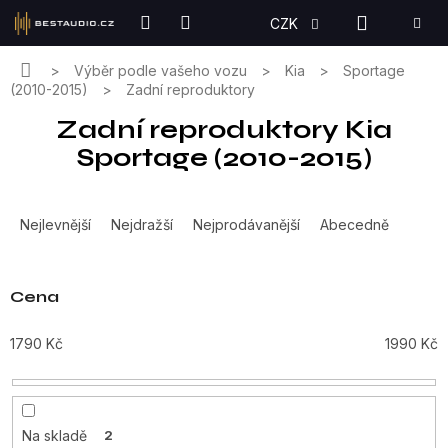
Přejít
NÁKUPN
CZK
na
KOŠÍK
obsah
Domů
Výběr podle vašeho vozu
Kia
Sportage
(2010-2015)
Zadní reproduktory
Zadní reproduktory Kia
Sportage (2010-2015)
Ř
a
Nejlevnější
Nejdražší
Nejprodávanější
Abecedně
z
e
n
Cena
í
p
1790
Kč
1990
Kč
r
o
d
u
Na skladě
2
k