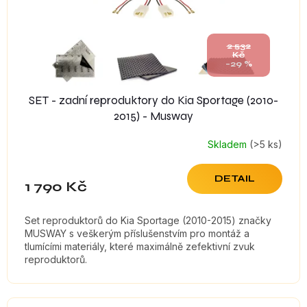
d
u
k
t
2 532
Kč
ů
–29 %
SET - zadní reproduktory do Kia Sportage (2010-
2015) - Musway
Skladem
(>5 ks)
DETAIL
1 790 Kč
Set reproduktorů do Kia Sportage (2010-2015) značky
MUSWAY s veškerým příslušenstvím pro montáž a
tlumícími materiály, které maximálně zefektivní zvuk
reproduktorů.