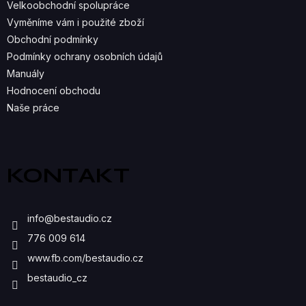
Velkoobchodní spolupráce
P
Vyměníme vám i použité zboží
R
Obchodní podmínky
Podmínky ochrany osobních údajů
V
Manuály
K
Hodnocení obchodu
Naše práce
Y
V
Ý
KONTAKT
P
I
info
@
bestaudio.cz
S
776 009 614
U
www.fb.com/bestaudio.cz
bestaudio_cz